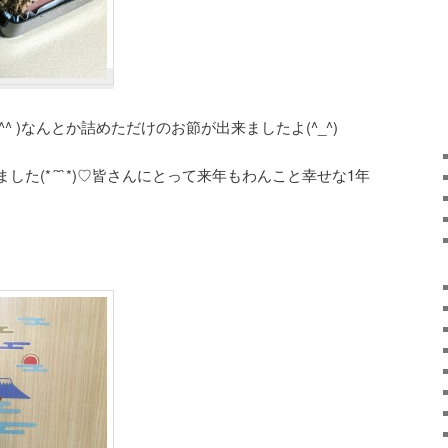
(^^ )なんとか詰めただけのお節が出来ましたよ(^_^)
た(*´˘`*)♡皆さんにとって来年もわんこと幸せな1年