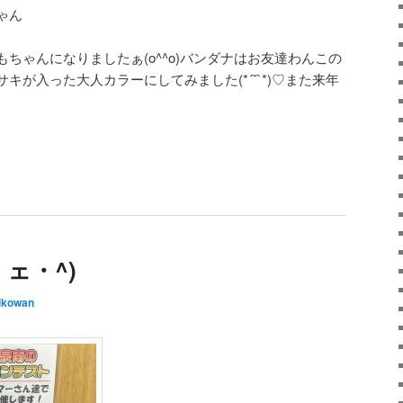
ゃん
ちゃんになりましたぁ(o^^o)バンダナはお友達わんこの
キが入った大人カラーにしてみました(*´˘`*)♡また来年
ェ・^)
ikowan