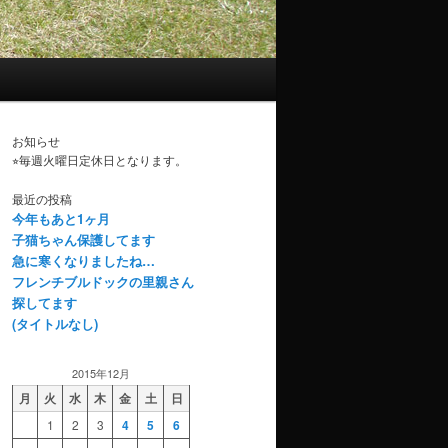
お知らせ
⭐︎毎週火曜日定休日となります。
最近の投稿
今年もあと1ヶ月
子猫ちゃん保護してます
急に寒くなりましたね…
フレンチブルドックの里親さん
探してます
(タイトルなし)
2015年12月
月
火
水
木
金
土
日
1
2
3
4
5
6