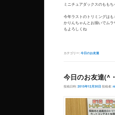
ミニチュアダックスのももち
今年ラストのトリミングはもも
かりんちゃんとお揃いでムラサ
もよろしくね
カテゴリー:
今日のお友達
今日のお友達(^・
投稿日時:
2015年12月30日
投稿者:
n