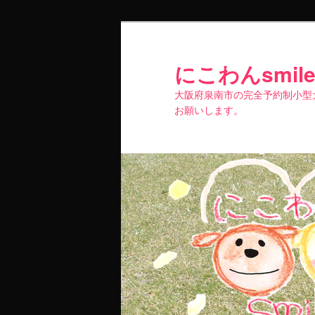
メ
サ
イ
ブ
ン
コ
にこわんsmil
コ
ン
大阪府泉南市の完全予約制小型犬専門
ン
テ
お願いします。
テ
ン
ン
ツ
ツ
へ
へ
移
移
動
動