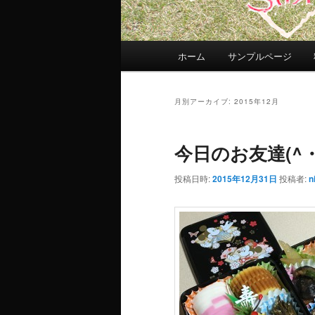
メ
ホーム
サンプルページ
イ
ン
メ
月別アーカイブ:
2015年12月
ニ
ュ
今日のお友達(^・
ー
投稿日時:
2015年12月31日
投稿者:
n