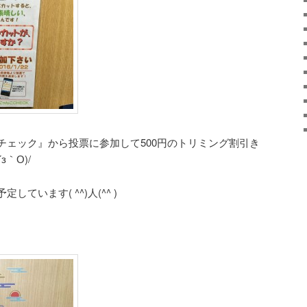
チェック』から投票に参加して500円のトリミング割引き
｀О)/
ています( ^^)人(^^ )