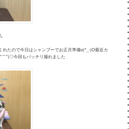
ん
れたので今日はシャンプーでお正月準備o(^_-)O最近カ
´˘`*)♡今回もバッチリ撮れました