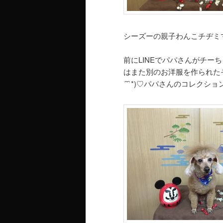
シーズーの親子わんこチヂミ
前にLINEでパパさんがチ
はまた別のお洋服を作られたそう
´˘`*)♡パパさんのコレクシ