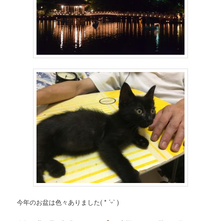
今年のお盆は色々ありました( * ˊᵕˋ )