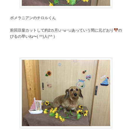
ポメラニアンのチロルくん
前回豆柴カットして約2カ月∪･ω･∪あっていう間に元どおり
の
びるの早いね〜( ^^)人(^^ )