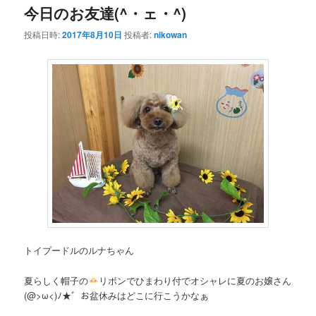
今日のお友達(^・ェ・^)
投稿日時:
2017年8月10日
投稿者:
nikowan
トイプードルのルナちゃん
夏らしく帽子の
リボンでひまわり付でオシャレに夏のお嬢さん
(@>ω<)ﾉ★゛お盆休みはどこに行こうかなぁ