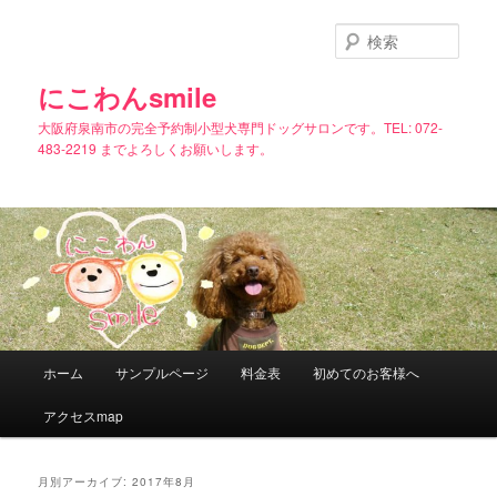
メ
サ
イ
ブ
検
ン
コ
索
コ
ン
にこわんsmile
ン
テ
大阪府泉南市の完全予約制小型犬専門ドッグサロンです。TEL: 072-
テ
ン
483-2219 までよろしくお願いします。
ン
ツ
ツ
へ
へ
移
移
動
動
メ
ホーム
サンプルページ
料金表
初めてのお客様へ
イ
ン
アクセスmap
メ
ニ
ュ
月別アーカイブ:
2017年8月