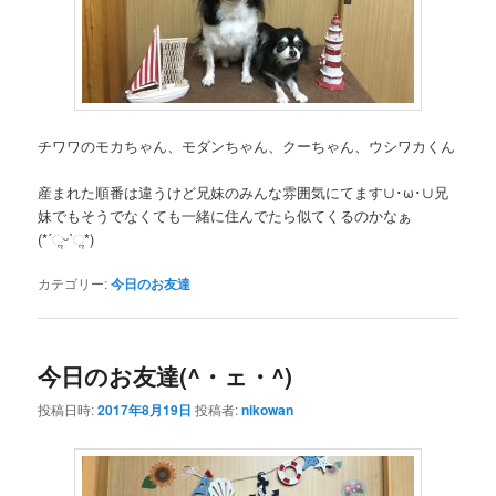
チワワのモカちゃん、モダンちゃん、クーちゃん、ウシワカくん
産まれた順番は違うけど兄妹のみんな雰囲気にてます∪･ω･∪兄
妹でもそうでなくても一緒に住んでたら似てくるのかなぁ
(*ˊૢᵕˋૢ*)
カテゴリー:
今日のお友達
今日のお友達(^・ェ・^)
投稿日時:
2017年8月19日
投稿者:
nikowan