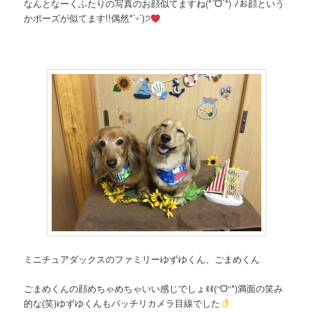
なんとなーくふたりの写真のお顔似てますね(*ˊᗜˋ*) ﾉお顔という
かポーズが似てます!!偶然*ˊᵕˋ)੭
ミニチュアダックスのファミリーゆずゆくん、ごまめくん
ごまめくんの顔めちゃめちゃいい感じでしょꉂꉂ(ᵔᗜᵔ*)満面の笑み
的な(笑)ゆずゆくんもバッチリカメラ目線でした