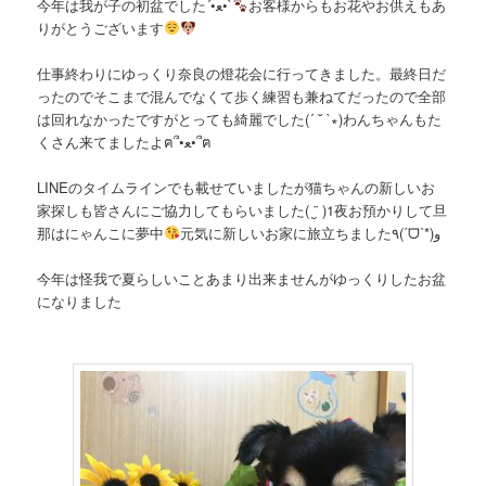
今年は我が子の初盆でした´•ﻌ•`
お客様からもお花やお供えもあ
りがとうございます
仕事終わりにゆっくり奈良の燈花会に行ってきました。最終日だ
ったのでそこまで混んでなくて歩く練習も兼ねてだったので全部
は回れなかったですがとっても綺麗でした(´ ˘ `∗)わんちゃんもた
くさん来てましたよฅ՞•ﻌ•՞ฅ
LINEのタイムラインでも載せていましたが猫ちゃんの新しいお
家探しも皆さんにご協力してもらいました( ¨̮ )1夜お預かりして旦
那はにゃんこに夢中
元気に新しいお家に旅立ちました٩(ˊᗜˋ*)و
今年は怪我で夏らしいことあまり出来ませんがゆっくりしたお盆
になりました