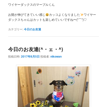
ワイヤーダックスのマーブルくん
お髭が伸びてきていい感じ
カッコよくなりました
ワイヤー
ダックスちゃんはカットも楽しめていいですね〜(*´˘`*)♡
カテゴリー:
今日のお友達
今日のお友達(^・ェ・^)
投稿日時:
2017年8月5日
投稿者:
nikowan