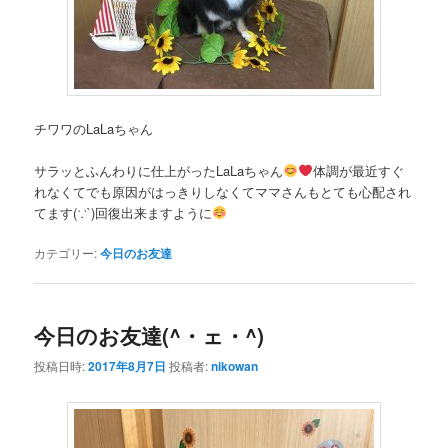
チワワのLaLaちゃん
サラッとふんわりに仕上がったLaLaちゃん
体調が最近すぐ
れなくてでも原因がはっきりしなくてママさんもとても心配され
てます(∵`)回復出来ますように
カテゴリー:
今日のお友達
今日のお友達(^・ェ・^)
投稿日時:
2017年8月7日
投稿者:
nikowan