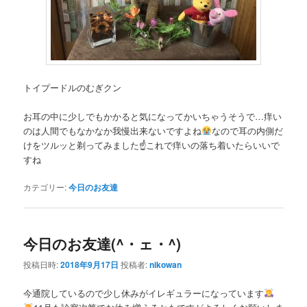
トイプードルのむぎクン
お耳の中に少しでもかかると気になってかいちゃうそうで…痒い
のは人間でもなかなか我慢出来ないですよね
なので耳の内側だ
けをツルッと剃ってみました☝
これで痒いの落ち着いたらいいで
すね
カテゴリー:
今日のお友達
今日のお友達(^・ェ・^)
投稿日時:
2018年9月17日
投稿者:
nikowan
今通院しているので少し休みがイレギュラーになっています