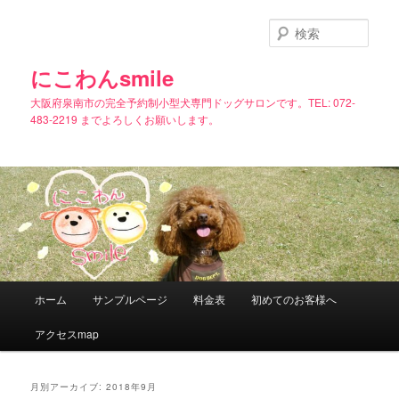
メ
サ
イ
ブ
検
ン
コ
索
コ
ン
にこわんsmile
ン
テ
大阪府泉南市の完全予約制小型犬専門ドッグサロンです。TEL: 072-
テ
ン
483-2219 までよろしくお願いします。
ン
ツ
ツ
へ
へ
移
移
動
動
メ
ホーム
サンプルページ
料金表
初めてのお客様へ
イ
ン
アクセスmap
メ
ニ
ュ
月別アーカイブ:
2018年9月