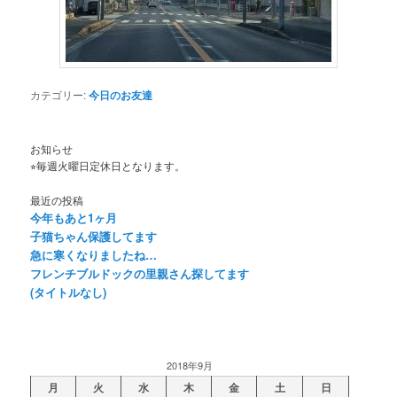
カテゴリー:
今日のお友達
お知らせ
⭐︎毎週火曜日定休日となります。
最近の投稿
今年もあと1ヶ月
子猫ちゃん保護してます
急に寒くなりましたね…
フレンチブルドックの里親さん探してます
(タイトルなし)
2018年9月
月
火
水
木
金
土
日