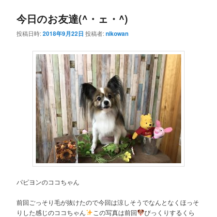
今日のお友達(^・ェ・^)
投稿日時:
2018年9月22日
投稿者:
nikowan
パピヨンのココちゃん
前回ごっそり毛が抜けたので今回は涼しそうでなんとなくほっそ
りした感じのココちゃん
この写真は前回
びっくりするくら