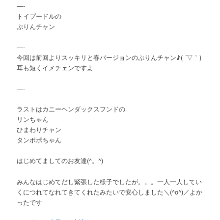
—-
トイプードルの
ぷりんチャン
—-
今回は前回よりスッキリと春バージョンのぷりんチャン♪( ´▽｀)
耳も短くイメチェンですよ
—-
ラストはカニーヘンダックスフンドの
リンちゃん
ひまわりチャン
タンポポちゃん
はじめてましてのお友達(^。^)
みんなはじめてだし緊張した様子でしたが。。。一人一人してい
くにつれてなれてきてくれたみたいで安心しました＼(^o^)／よか
ったです