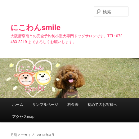
メ
サ
イ
ブ
検
ン
コ
索
コ
ン
にこわんsmile
ン
テ
大阪府泉南市の完全予約制小型犬専門ドッグサロンです。TEL: 072-
テ
ン
483-2219 までよろしくお願いします。
ン
ツ
ツ
へ
へ
移
移
動
動
メ
ホーム
サンプルページ
料金表
初めてのお客様へ
イ
ン
アクセスmap
メ
ニ
ュ
月別アーカイブ:
2013年3月