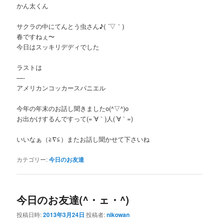
かん太くん
サクラの中にてんとう虫さん♪( ´▽｀)
春ですねぇ〜
今日はスッキリデディでした
ラストは
—-
アメリカンコッカースパニエル
今年の年末のお話し聞きましたo(^▽^)o
お出かけするんですって(=´∀｀)人(´∀｀=)
いいなぁ（≧∇≦）またお話し聞かせて下さいね
カテゴリー:
今日のお友達
今日のお友達(^・ェ・^)
投稿日時:
2013年3月24日
投稿者:
nikowan