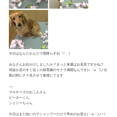
今日はなんだかんだで雨降らず♪( ´▽｀)
みなさんお出かけしましたか？きっと来週はお花見ですかね？
何故か店のすぐ近くの保育園のサクラ満開なんです(=゜ω゜)ノ出
勤の時にチラ見させて春感じてます
—-
マルチーズのお二人さん
ピーターくん
シェリーちゃん
今日はまだ短いのでシャンプーだけで早めのお迎え(・ω・)ノパ