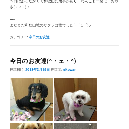
昨日はあったかくて和歌山に用事があり、わんこも一緒に、お散
歩(・ω・)ノ
—-
まだまだ和歌山城のサクラは蕾でした(=゜ω゜)ノ
カテゴリー:
今日のお友達
今日のお友達(^・ェ・^)
投稿日時:
2013年3月19日
投稿者:
nikowan