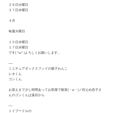
２６日火曜日
２７日水曜日
４月
毎週火曜日
１０日水曜日
１７日水曜日
です( ^ω^ )よろしくお願いします。
—-
ミニチュアダックスフンドの親子わんこ
レオくん
ゴンくん
お迎えまで少し時間あってお部屋で散策(・ω・)ノ控えめ息子さ
んのゴンくんは遠目から
—-
トイプードルの