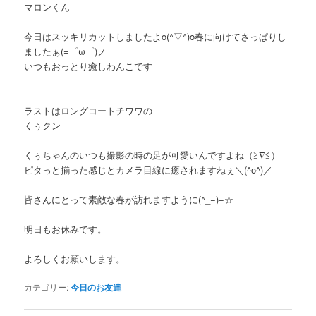
マロンくん
今日はスッキリカットしましたよo(^▽^)o春に向けてさっぱりし
ましたぁ(=゜ω゜)ノ
いつもおっとり癒しわんこです
—-
ラストはロングコートチワワの
くぅクン
くぅちゃんのいつも撮影の時の足が可愛いんですよね（≧∇≦）
ピタっと揃った感じとカメラ目線に癒されますねぇ＼(^o^)／
—-
皆さんにとって素敵な春が訪れますように(^_−)−☆
明日もお休みです。
よろしくお願いします。
カテゴリー:
今日のお友達