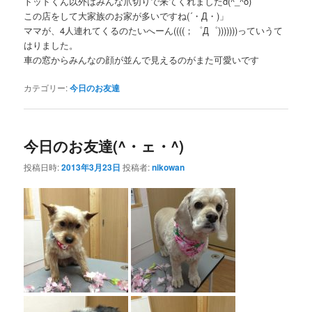
トッドくん以外はみんな爪切りで来てくれましたd(^_^o)
この店をして大家族のお家が多いですね(´・Д・)」
ママが、4人連れてくるのたいへーん((((；゜Д゜)))))))っていうて
はりました。
車の窓からみんなの顔が並んで見えるのがまた可愛いです
カテゴリー:
今日のお友達
今日のお友達(^・ェ・^)
投稿日時:
2013年3月23日
投稿者:
nikowan