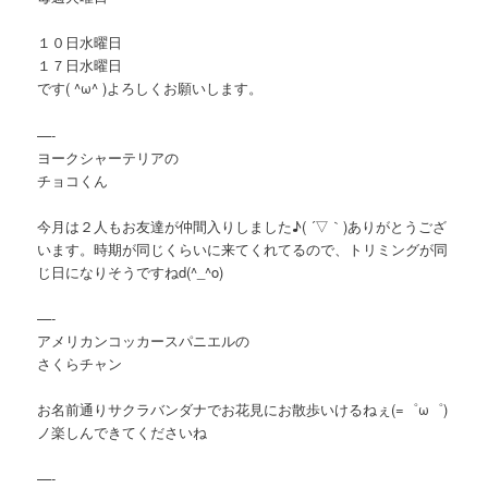
１０日水曜日
１７日水曜日
です( ^ω^ )よろしくお願いします。
—-
ヨークシャーテリアの
チョコくん
今月は２人もお友達が仲間入りしました♪( ´▽｀)ありがとうござ
います。時期が同じくらいに来てくれてるので、トリミングが同
じ日になりそうですねd(^_^o)
—-
アメリカンコッカースパニエルの
さくらチャン
お名前通りサクラバンダナでお花見にお散歩いけるねぇ(=゜ω゜)
ノ楽しんできてくださいね
—-