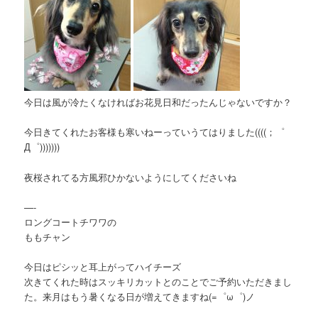
今日は風が冷たくなければお花見日和だったんじゃないですか？
今日きてくれたお客様も寒いねーっていうてはりました((((；゜
Д゜)))))))
夜桜されてる方風邪ひかないようにしてくださいね
—-
ロングコートチワワの
ももチャン
今日はピシッと耳上がってハイチーズ
次きてくれた時はスッキリカットとのことでご予約いただきまし
た。来月はもう暑くなる日が増えてきますね(=゜ω゜)ノ