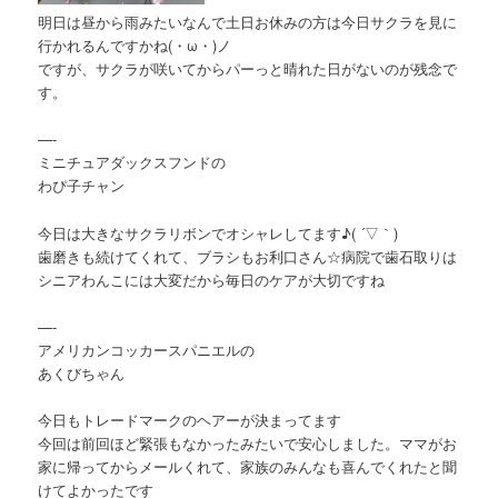
明日は昼から雨みたいなんで土日お休みの方は今日サクラを見に
行かれるんですかね(・ω・)ノ
ですが、サクラが咲いてからパーっと晴れた日がないのが残念で
す。
—-
ミニチュアダックスフンドの
わぴ子チャン
今日は大きなサクラリボンでオシャレしてます♪( ´▽｀)
歯磨きも続けてくれて、ブラシもお利口さん☆病院で歯石取りは
シニアわんこには大変だから毎日のケアが大切ですね
—-
アメリカンコッカースパニエルの
あくびちゃん
今日もトレードマークのヘアーが決まってます
今回は前回ほど緊張もなかったみたいで安心しました。ママがお
家に帰ってからメールくれて、家族のみんなも喜んでくれたと聞
けてよかったです