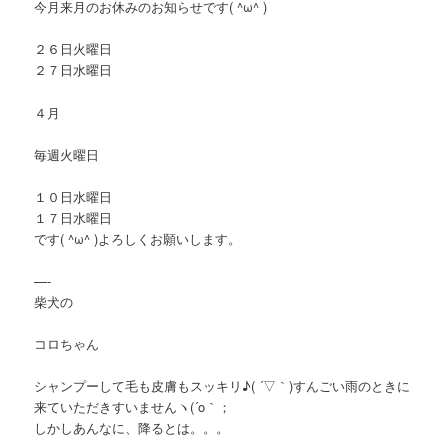
今月来月のお休みのお知らせです( ^ω^ )
２６日火曜日
２７日水曜日
４月
毎週火曜日
１０日水曜日
１７日水曜日
です( ^ω^ )よろしくお願いします。
—-
柴犬の
コロちゃん
シャンプーして毛も皮膚もスッキリ♪( ´▽｀)すんごい雨のときに
来ていただきすいませんヽ(´o｀；
しかしあんなに、降るとは。。。