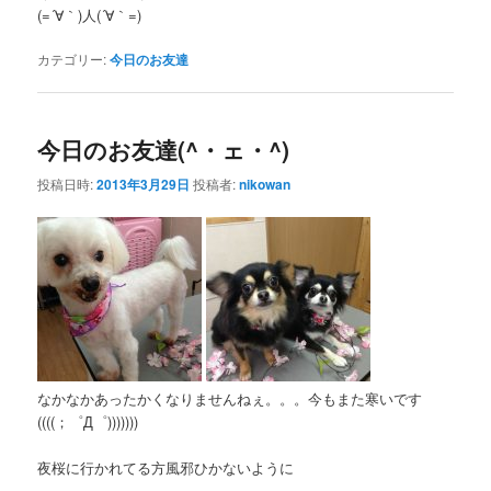
(=´∀｀)人(´∀｀=)
カテゴリー:
今日のお友達
今日のお友達(^・ェ・^)
投稿日時:
2013年3月29日
投稿者:
nikowan
なかなかあったかくなりませんねぇ。。。今もまた寒いです
((((；゜Д゜)))))))
夜桜に行かれてる方風邪ひかないように