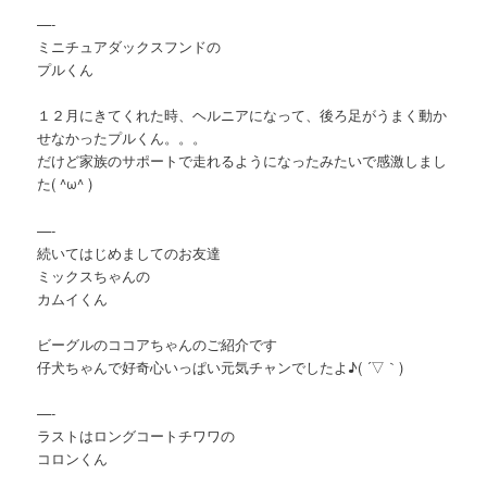
—-
ミニチュアダックスフンドの
プルくん
１２月にきてくれた時、ヘルニアになって、後ろ足がうまく動か
せなかったプルくん。。。
だけど家族のサポートで走れるようになったみたいで感激しまし
た( ^ω^ )
—-
続いてはじめましてのお友達
ミックスちゃんの
カムイくん
ビーグルのココアちゃんのご紹介です
仔犬ちゃんで好奇心いっぱい元気チャンでしたよ♪( ´▽｀)
—-
ラストはロングコートチワワの
コロンくん