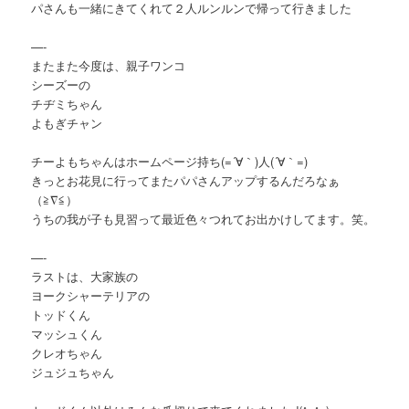
パさんも一緒にきてくれて２人ルンルンで帰って行きました
—-
またまた今度は、親子ワンコ
シーズーの
チヂミちゃん
よもぎチャン
チーよもちゃんはホームページ持ち(=´∀｀)人(´∀｀=)
きっとお花見に行ってまたパパさんアップするんだろなぁ
（≧∇≦）
うちの我が子も見習って最近色々つれてお出かけしてます。笑。
—-
ラストは、大家族の
ヨークシャーテリアの
トッドくん
マッシュくん
クレオちゃん
ジュジュちゃん