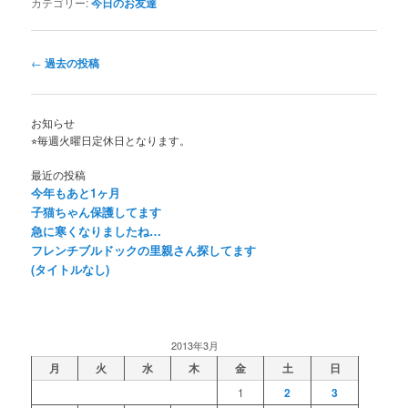
カテゴリー:
今日のお友達
投
←
過去の投稿
稿
ナ
ビ
お知らせ
ゲ
⭐︎毎週火曜日定休日となります。
ー
シ
最近の投稿
今年もあと1ヶ月
ョ
子猫ちゃん保護してます
ン
急に寒くなりましたね…
フレンチブルドックの里親さん探してます
(タイトルなし)
2013年3月
月
火
水
木
金
土
日
1
2
3