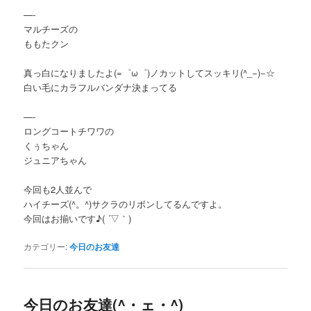
—-
マルチーズの
ももたクン
真っ白になりましたよ(=゜ω゜)ノカットしてスッキリ(^_−)−☆
白い毛にカラフルバンダナ決まってる
—-
ロングコートチワワの
くぅちゃん
ジュニアちゃん
今回も2人並んで
ハイチーズ(^。^)サクラのリボンしてるんですよ。
今回はお揃いです♪( ´▽｀)
カテゴリー:
今日のお友達
今日のお友達(^・ェ・^)