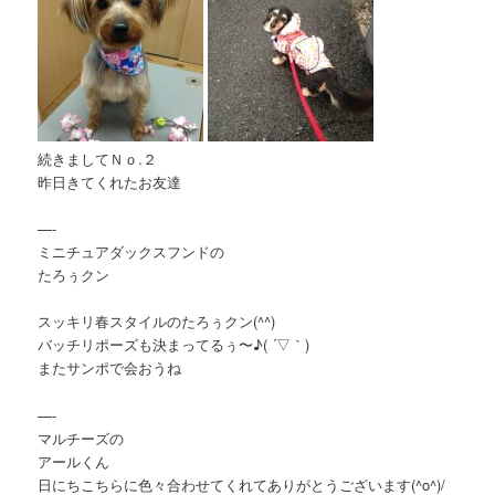
続きましてＮｏ.２
昨日きてくれたお友達
—-
ミニチュアダックスフンドの
たろぅクン
スッキリ春スタイルのたろぅクン(^^)
バッチリポーズも決まってるぅ〜♪( ´▽｀)
またサンポで会おうね
—-
マルチーズの
アールくん
日にちこちらに色々合わせてくれてありがとうございます(^o^)/