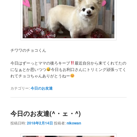
チワワのチョコくん
今日はずーっとママの後ろキープ
最近自分から来てくれてたの
になぁとか思いつつ
今日もお利口さんにトリミング頑張ってく
れてチョコちゃんありがとうねー
カテゴリー:
今日のお友達
今日のお友達(^・ェ・^)
投稿日時:
2018年2月14日
投稿者:
nikowan