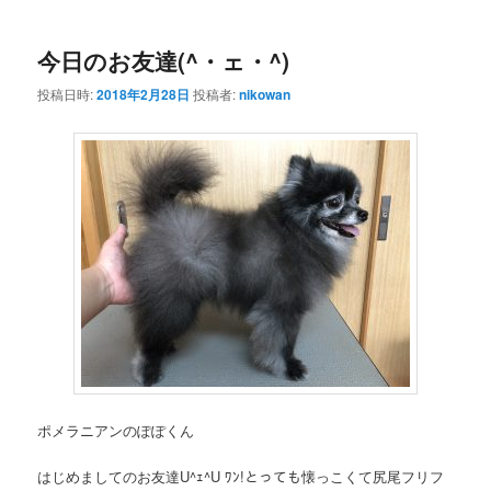
ー
今日のお友達(^・ェ・^)
投稿日時:
2018年2月28日
投稿者:
nikowan
ポメラニアンのぽぽくん
はじめましてのお友達U^ｪ^U ﾜﾝ!とっても懐っこくて尻尾フリフ