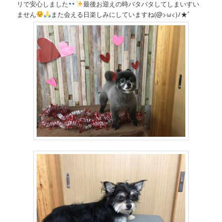
リで安心しました
最後お迎えの時バタバタしてしまいすい
ません
また会える日楽しみにしていますね(@>ω<)ﾉ★゛