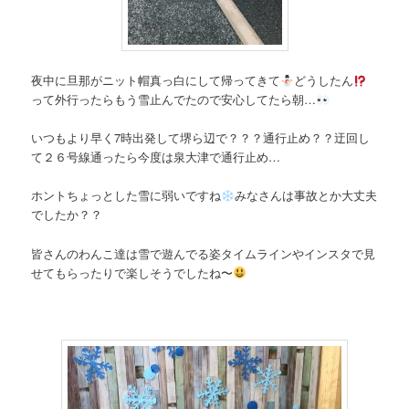
夜中に旦那がニット帽真っ白にして帰ってきて
どうしたん
って外行ったらもう雪止んでたので安心してたら朝…
いつもより早く7時出発して堺ら辺で？？？通行止め？？迂回し
て２６号線通ったら今度は泉大津で通行止め…
ホントちょっとした雪に弱いですね
みなさんは事故とか大丈夫
でしたか？？
皆さんのわんこ達は雪で遊んでる姿タイムラインやインスタで見
せてもらったりで楽しそうでしたね〜