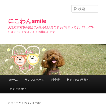
メ
サ
イ
ブ
検
ン
コ
索
コ
ン
にこわんsmile
ン
テ
大阪府泉南市の完全予約制小型犬専門ドッグサロンです。TEL: 072-
テ
ン
483-2219 までよろしくお願いします。
ン
ツ
ツ
へ
へ
移
移
動
動
メ
ホーム
サンプルページ
料金表
初めてのお客様へ
イ
ン
アクセスmap
メ
ニ
ュ
月別アーカイブ:
2018年2月