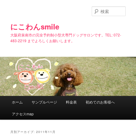
メ
サ
イ
ブ
検
ン
コ
索
コ
ン
にこわんsmile
ン
テ
大阪府泉南市の完全予約制小型犬専門ドッグサロンです。TEL: 072-
テ
ン
483-2219 までよろしくお願いします。
ン
ツ
ツ
へ
へ
移
移
動
動
メ
ホーム
サンプルページ
料金表
初めてのお客様へ
イ
ン
アクセスmap
メ
ニ
ュ
月別アーカイブ:
2011年11月