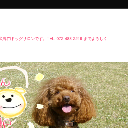
e
ドッグサロンです。TEL: 072-483-2219 までよろしく